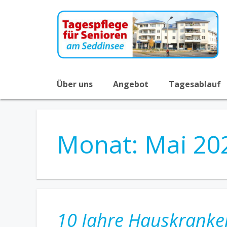
Zum
Inhalt
springen
Über uns
Angebot
Tagesablauf
Monat:
Mai 20
10 Jahre Hauskrank